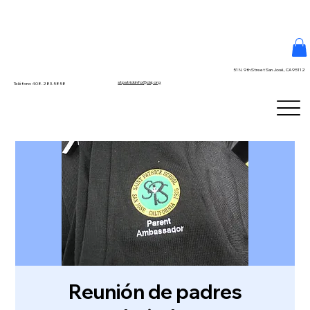
51 N. 9th Street San José, CA 95112
stpatrickinfo@dsj.org
Teléfono 408.283.5858
Reunión de padres