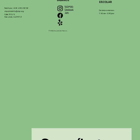
SÍGANOS
ESCOLAR
Instagram
Teléfono: 408-283-5858
Facebook
De lunes a viernes
stpatrickinfo@dsj.org
Yelp
7:30 am - 3:30 pm
Calle 51 N. 9,
San José, Ca 95112
© 2025 Escuela San Patricio