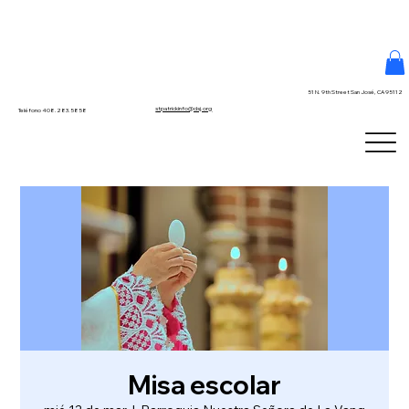
51 N. 9th Street San José, CA 95112
stpatrickinfo@dsj.org
Teléfono 408.283.5858
Misa escolar