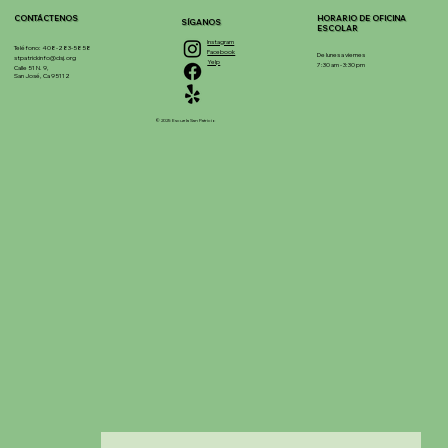
CONTÁCTENOS
HORARIO DE OFICINA
SÍGANOS
ESCOLAR
Instagram
Teléfono: 408-283-5858
Facebook
De lunes a viernes
stpatrickinfo@dsj.org
Yelp
7:30 am - 3:30 pm
Calle 51 N. 9,
San José, Ca 95112
© 2025 Escuela San Patricio