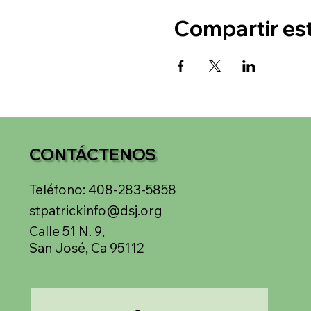
Compartir es
CONTÁCTENOS
Teléfono: 408-283-5858
stpatrickinfo@dsj.org
Calle 51 N. 9,
San José, Ca 95112