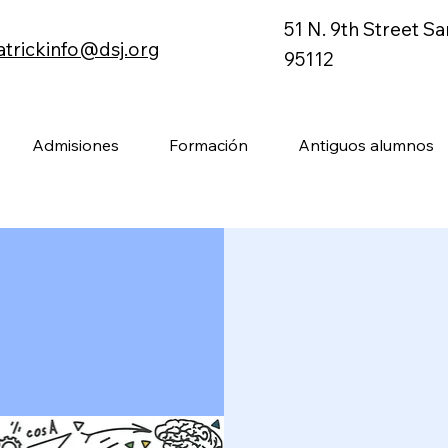
51 N. 9th Street S
atrickinfo@dsj.org
95112
Admisiones
Formación
Antiguos alumnos