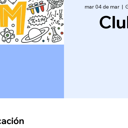
mar 04 de mar
  |  
G
Cl
cación