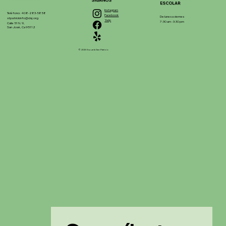
SÍGANOS
ESCOLAR
Instagram
Teléfono: 408-283-5858
Facebook
De lunes a viernes
stpatrickinfo@dsj.org
Yelp
7:30 am - 3:30 pm
Calle 51 N. 9,
San José, Ca 95112
© 2025 Escuela San Patricio