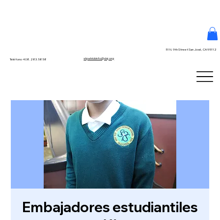
51 N. 9th Street San José, CA 95112
stpatrickinfo@dsj.org
Teléfono 408.283.5858
Embajadores estudiantiles