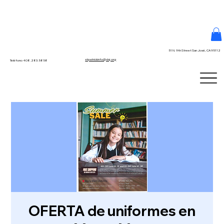
51 N. 9th Street San José, CA 95112
stpatrickinfo@dsj.org
Teléfono 408.283.5858
OFERTA de uniformes en