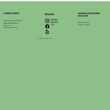
CONTÁCTENOS
HORARIO DE OFICINA
SÍGANOS
ESCOLAR
Instagram
Teléfono: 408-283-5858
Facebook
De lunes a viernes
stpatrickinfo@dsj.org
Yelp
7:30 am - 3:30 pm
Calle 51 N. 9,
San José, Ca 95112
© 2025 Escuela San Patricio