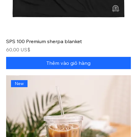
SPS 100 Premium sherpa blanket
Giá
60,00 US$
Thêm vào giỏ hàng
New