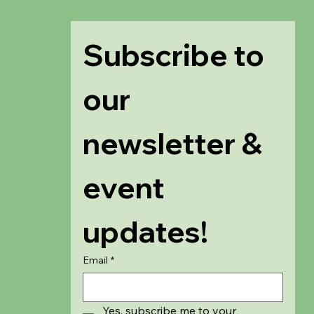
Subscribe to 
our 
newsletter & 
event 
updates!
Email
*
Yes, subscribe me to your 