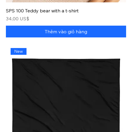
SPS 100 Teddy bear with a t-shirt
Giá
34,00 US$
Thêm vào giỏ hàng
New