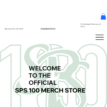
51 N. Đường số 9 San Jose, CA
95112
stpatrickinfo@dsj.org
Điện thoại 408.283.5858
WELCOME
TO THE
OFFICIAL
SPS 100 MERCH STORE