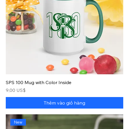
SPS 100 Mug with Color Inside
Giá
9,00 US$
Thêm vào giỏ hàng
New