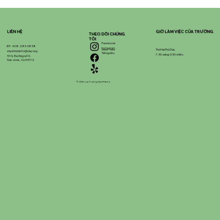
LIÊN HỆ
GIỜ LÀM VIỆC CỦA TRƯỜNG
THEO DÕI CHÚNG
TÔI
Facebook
ĐT: 408-283-5858
Instagram
Thứ Hai-Thứ Sáu
stpatrickinfo@dsj.org
Tiếng kêu
7:30 sáng-3:30 chiều
51 N. Đường số 9,
San Jose, Ca 95112
© 2025 của Trường Saint Patrick