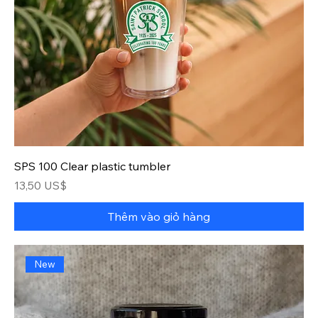
SPS 100 Clear plastic tumbler
Giá
13,50 US$
Thêm vào giỏ hàng
New