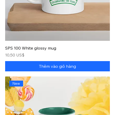
SPS 100 White glossy mug
Giá
10,50 US$
Thêm vào giỏ hàng
New